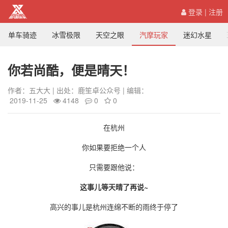
登录
|
注册
单车骑迹
冰雪极限
天空之眼
汽摩玩家
迷幻水星
你若尚酷，便是晴天！
作者：五大大 | 出处：鹿笙卓公众号 | 编辑：
2019-11-25
4148
0
0
在杭州
你如果要拒绝一个人
只需要跟他说：
这事儿等天晴了再说
~
高兴的事儿是杭州连绵不断的雨终于停了