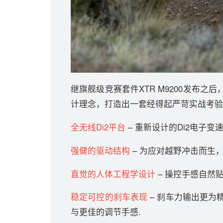
继旗舰级竞赛套件XTR M9200发布之后
计理念，打造出一套经得起严苛实战考
全无线Di2平台
– 重新设计的Di2电子
强健的驱动结构
– 为应对越野冲击而生
直觉的人体工程学设计
– 操控手感自然
稳定可控的刹车表现
– 刹车力输出更
与更佳的调节手感.