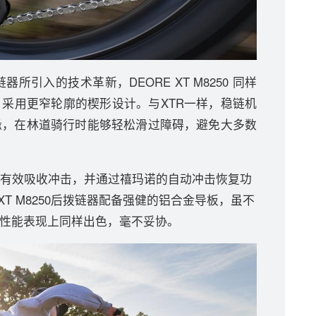
链器所引入的技术革新，DEORE XT M8250 同样
术，采用更窄轮廓的楔形设计。与XTR一样，稳链机
缘，在林道骑行时能够轻松滑过障碍，避免大多数
有效吸收冲击，并通过禧玛诺的自动冲击恢复功
XT M8250后拨链器配备强健的铝合金导板，虽不
在性能表现上同样出色，毫不妥协。