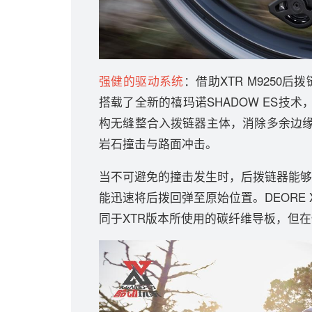
强健的驱动系统
：借助XTR M9250后拨
搭载了全新的禧玛诺SHADOW ES技
构无缝整合入拨链器主体，消除多余边
岩石撞击与路面冲击。
当不可避免的撞击发生时，后拨链器能够
能迅速将后拨回弹至原始位置。DEORE 
同于XTR版本所使用的碳纤维导板，但