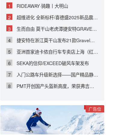
1
RIDEAWAY·骑趣丨大明山
2
超维进化 全新标杆/喜德盛2025新品震撼来袭
3
生而自由 莫干山老虎潭捷安特GRAVEL新车体验日
4
捷安特在浙江莫干山发布21款Gravel车型
5
亚洲首家迪卡侬自行车专卖店上海（红枫路）正式开业
6
SEKA的信仰/EXCEED破风车架发布
7
入门公路车升级新选择——国产精品静藤公路轮组
8
PMT开创国产头盔新高度，荣获弗吉尼亚理工大学最高五星评级